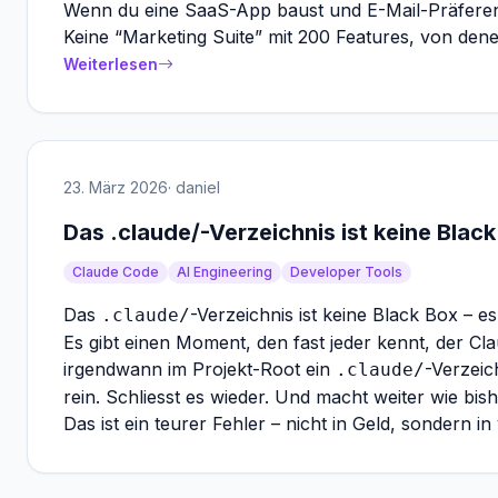
Wenn du eine SaaS-App baust und E-Mail-Präferenze
Keine “Marketing Suite” mit 200 Features, von denen
Weiterlesen
23. März 2026
· daniel
Das .claude/-Verzeichnis ist keine Black
Claude Code
AI Engineering
Developer Tools
Das
-Verzeichnis ist keine Black Box – es
.claude/
Es gibt einen Moment, den fast jeder kennt, der Cl
irgendwann im Projekt-Root ein
-Verzeic
.claude/
rein. Schliesst es wieder. Und macht weiter wie bish
Das ist ein teurer Fehler – nicht in Geld, sondern i